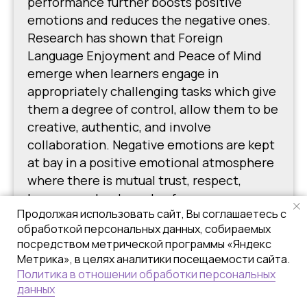
performance further boosts positive
emotions and reduces the negative ones.
Research has shown that Foreign
Language Enjoyment and Peace of Mind
emerge when learners engage in
appropriately challenging tasks which give
them a degree of control, allow them to be
creative, authentic, and involve
collaboration. Negative emotions are kept
at bay in a positive emotional atmosphere
where there is mutual trust, respect,
humour, and a clear plan for progress.
Продолжая использовать сайт, Вы соглашаетесь с
обработкой персональных данных, собираемых
посредством метрической программы «Яндекс
Метрика», в целях аналитики посещаемости сайта.
Политика в отношении обработки персональных
More about Jean-Marc
данных