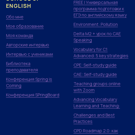
FREE | Универсальная
ENGLISH
программа подготовки к
ЕГЭ по английскому языку
Обо мне
Environment: Pollution
Мое образование
Delta M2 + урок по CAE
Моя команда
Speaking
Авторские интервью
Vocabulary for C1
Интервью с учениками
Advanced: 5 key strategies
Библиотека
CPE: Self-study guide
преподавателя
CAE: Self-study guide
Конференция Spring is
Teaching groups online
Coming
with Zoom
Конференция SPringBoard
Advancing Vocabulary
Learning and Teaching:
Challenges and Best
Practices
CPD Roadmap 2.0: как