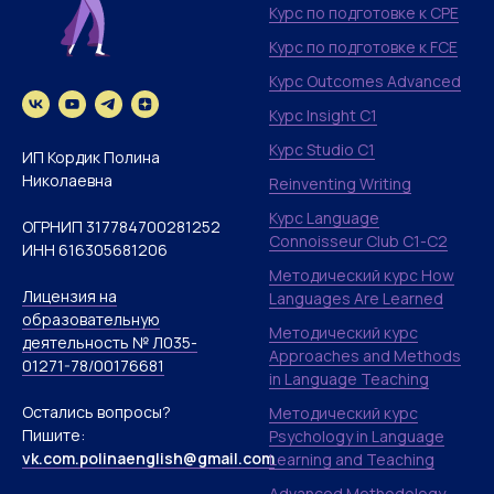
Курс по подготовке к CPE
Курс по подготовке к FCE
Курс Outcomes Advanced
Курс Insight C1
Курс Studio C1
ИП Кордик Полина
Николаевна
Reinventing Writing
Курс Language
ОГРНИП 317784700281252
Connoisseur Club С1-C2
ИНН 616305681206
Методический курс How
Лицензия на
Languages Are Learned
образовательную
Методический курс
деятельность № Л035-
Approaches and Methods
01271-78/00176681
in Language Teaching
Остались вопросы?
Методический курс
Пишите:
Psychology in Language
vk.com.polinaenglish@gmail.com
Learning and Teaching
Advanced Methodology