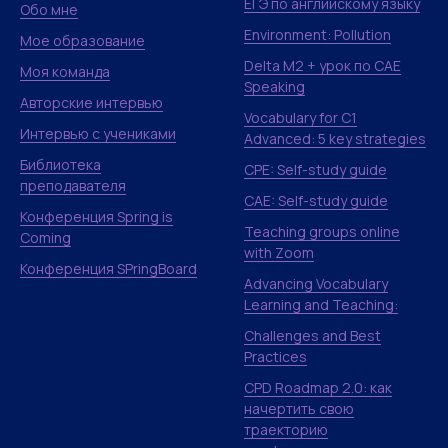
ЕГЭ по английскому языку
Обо мне
Environment: Pollution
Мое образование
Delta M2 + урок по CAE
Моя команда
Speaking
Авторские интервью
Vocabulary for C1
Интервью с учениками
Advanced: 5 key strategies
Библиотека
CPE: Self-study guide
преподавателя
CAE: Self-study guide
Конференция Spring is
Teaching groups online
Coming
with Zoom
Конференция SPringBoard
Advancing Vocabulary
Learning and Teaching:
Challenges and Best
Practices
CPD Roadmap 2.0: как
начертить свою
траекторию