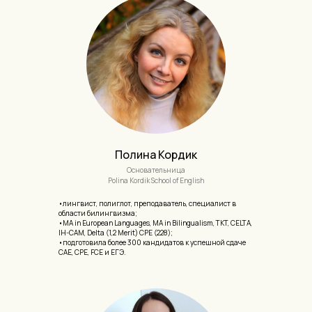
Полина Кордик
Основательница
Polina Kordik School of English
•лингвист, полиглот, преподаватель, специалист в
области билингвизма;
•MA in European Languages, MA in Bilingualism, TKT, CELTA,
IH-CAM, Delta (1,2 Merit) CPE (228);
•подготовила более 300 кандидатов к успешной сдаче
CAE, CPE, FCE и ЕГЭ.