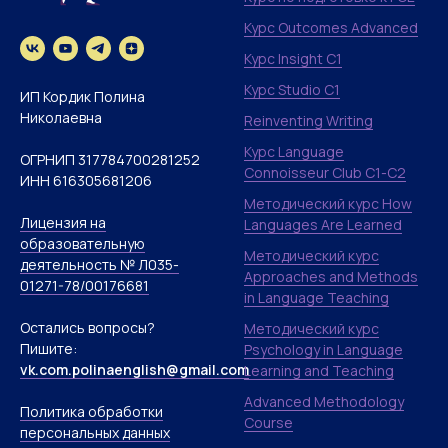
Курс Outcomes Advanced
Курс Insight C1
Курс Studio C1
ИП Кордик Полина
Николаевна
Reinventing Writing
Курс Language
ОГРНИП 317784700281252
Connoisseur Club С1-C2
ИНН 616305681206
Методический курс How
Лицензия на
Languages Are Learned
образовательную
Методический курс
деятельность № Л035-
Approaches and Methods
01271-78/00176681
in Language Teaching
Остались вопросы?
Методический курс
Пишите:
Psychology in Language
vk.com.polinaenglish@gmail.com
Learning and Teaching
Advanced Methodology
Политика обработки
Course
персональных данных