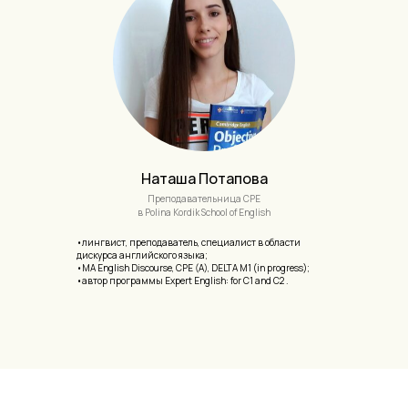
Наташа Потапова
Преподавательница CPE
в Polina Kordik School of English
•лингвист, преподаватель, специалист в области
дискурса английского языка;
•MA English Discourse, CPE (A), DELTA M1 (in progress);
•автор программы Expert English: for C1 and C2 .