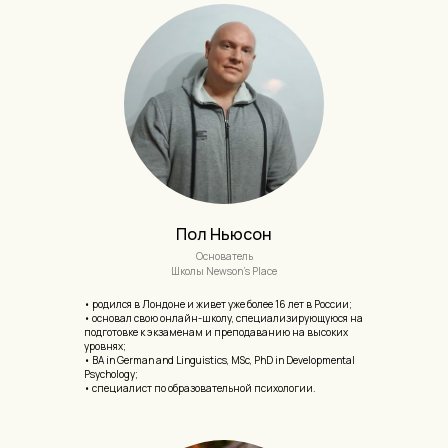
Пол Ньюсон
Основатель
Школы Newson's Place
• родился в Лондоне и живет уже более 16 лет в России;
• основал свою онлайн-школу, специализирующуюся на
подготовке к экзаменам и преподаванию на высоких
уровнях;
• BA in German and Linguistics, MSc, PhD in Developmental
Psychology;
• cпециалист по образовательной психологии.