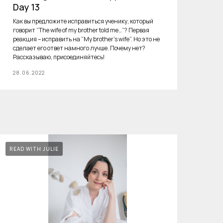
Day 13
Как вы предложите исправиться ученику, который
говорит “The wife of my brother told me…”? Первая
реакция – исправить на “My brother’s wife”. Но это не
сделает его ответ намного лучше. Почему нет?
Рассказываю, присоединяйтесь!
28.06.2022
READ WITH JULIE