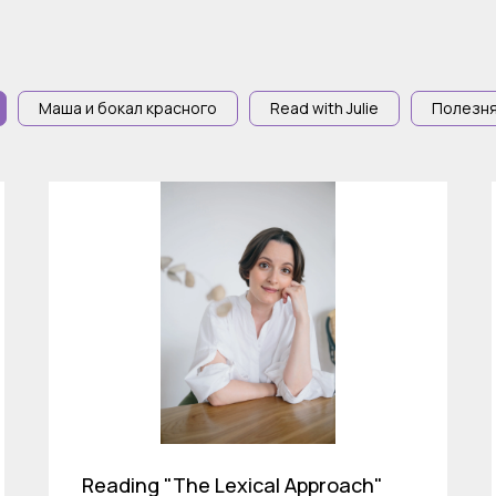
Маша и бокал красного
Read with Julie
Полезн
Reading "The Lexical Approach"