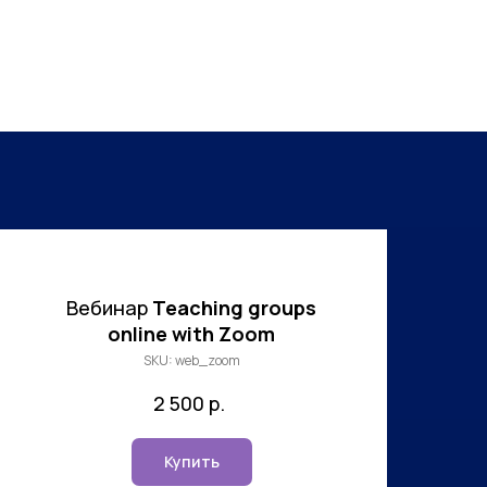
Вебинар
Teaching groups
online with Zoom
SKU:
web_zoom
2 500
р.
Купить