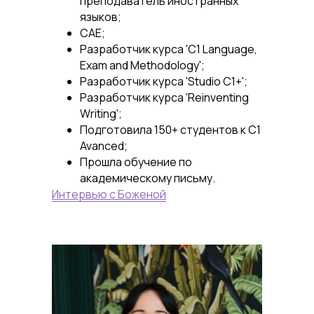
преподаватель иностранных
языков;
CAE;
Разработчик курса 'C1 Language,
Exam and Methodology';
Разработчик курса 'Studio C1+';
Разработчик курса 'Reinventing
Writing';
Подготовила 150+ студентов к С1
Avanced;
Прошла обучение по
академическому письму.
Интервью с Боженой