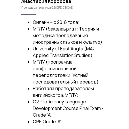
Анастасия Коробова
Преподавательница C2/CPE, C1/CAE
Онлайн – с 2016 года;
МГЛУ (бакалавриат: Теория и
методика преподавания
иностранных языков и культур);
University of East Anglia (MA:
Applied Translation Studies);
МГЛУ (программа
профессиональной
переподготовки: Устный
последовательный перевод);
Работала преподавателем
английского в МГЛУ;
C2 Proficiency Language
Development Course Final Exam -
Grade ‘A’;
CPE Grade ‘A’.