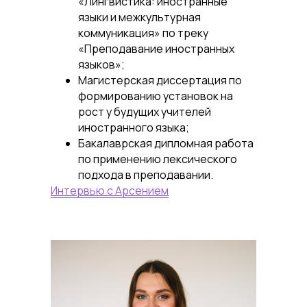
«Лингвистика: иностранные
языки и межкультурная
коммуникация» по треку
«Преподавание иностранных
языков»;
Магистерская диссертация по
формированию установок на
рост у будущих учителей
иностранного языка;
Бакалаврская дипломная работа
по применению лексического
подхода в преподавании.
Интервью с Арсением