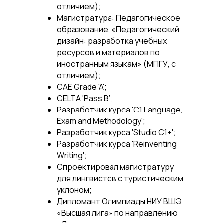
отличием);
Магистратура: Педагогическое
образование, «Педагогический
дизайн: разработка учебных
ресурсов и материалов по
иностранным языкам» (МПГУ, с
отличием);
CAE Grade 'A';
CELTA ‘Pass B’;
Разработчик курса 'C1 Language,
Exam and Methodology';
Разработчик курса 'Studio C1+';
Разработчик курса 'Reinventing
Writing';
Спроектировал магистратуру
для лингвистов с туристическим
уклоном;
Дипломант Олимпиады НИУ ВШЭ
«Высшая лига» по направлению