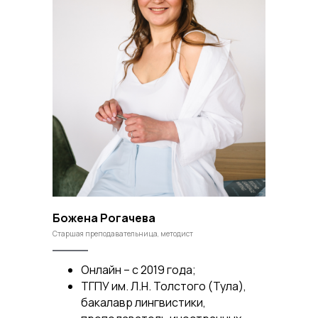
Божена Рогачева
Старшая преподавательница, методист
Онлайн – с 2019 года;
ТГПУ им. Л.Н. Толстого (Тула),
бакалавр лингвистики,