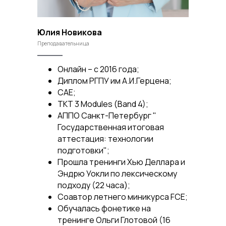
Юлия Новикова
Преподавательница
Онлайн – с 2016 года;
Диплом РГПУ им А.И.Герцена;
CAE;
TKT 3 Modules (Band 4);
АППО Санкт-Петербург "
Государственная итоговая
аттестация: технологии
подготовки";
Прошла тренинги Хью Деллара и
Эндрю Уокли по лексическому
подходу (22 часа);
Cоавтор летнего миникурса FCE;
Обучалась фонетике на
тренинге Ольги Глотовой (16