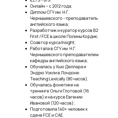
IELTS - 8/9;
Онлайн – с 2012 года;
Диплом СГУ им. Н.Г.
Чернышевского - преподаватель
английского языка;
Разработчик и куратор курсов B2
First / FCE в школе Полины Кордик;
Соавтор курса Insight;
Работала в СГУ им. Н.Г.
Чернышевского преподавателем
кафедры английского языка;
Обучалась у Хью Деллара и
Эндрю Уокли в Лондоне:
Teaching Lexically (80 часов);
Обучалась фонетике на
тренинге Ольги Глотовой (16
часов) и на курсе Евгении
Ивановой (120 часов);
Подготовила 140+ человек к
сдаче FCE и CAE.