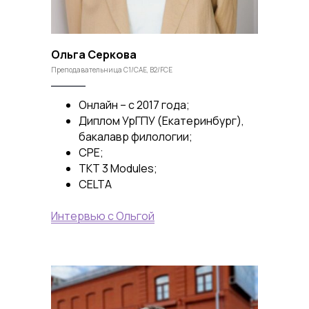
Ольга Серкова
Преподавательница C1/CAE, B2/FCE
Онлайн – с 2017 года;
Диплом УрГПУ (Екатеринбург),
бакалавр филологии;
CPE;
TKT 3 Modules;
CELTA
Интервью с Ольгой