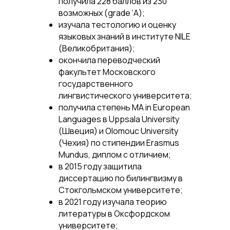
получила 228 баллов из 230
возможных (grade ‘A);
изучала тестологию и оценку
языковых знаний в институте NILE
(Великобритания);
окончила переводческий
факультет Московского
государственного
лингвистического университета;
получила степень MA in European
Languages в Uppsala University
(Швеция) и Olomouc University
(Чехия) по стипендии Erasmus
Mundus, диплом с отличием;
в 2015 году защитила
диссертацию по билингвизму в
Стокгольмском университетe;
в 2021 году изучала теорию
литературы в Оксфордском
университете;