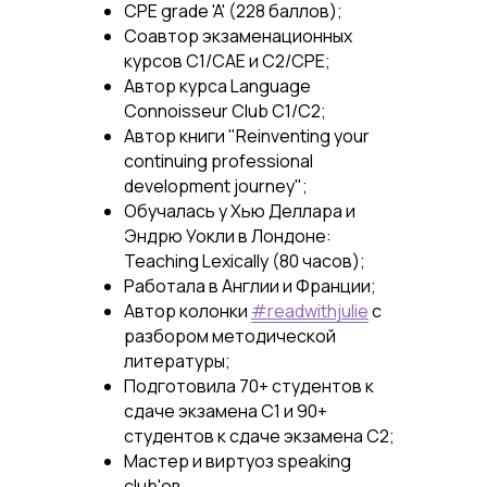
CPE grade 'A' (228 баллов);
Соавтор экзаменационных
курсов C1/CAE и C2/CPE;
Автор курса Language
Connoisseur Club C1/C2;
Автор книги "Reinventing your
continuing professional
development journey";
Обучалась у Хью Деллара и
Эндрю Уокли в Лондоне:
Teaching Lexically (80 часов);
Работала в Англии и Франции;
Автор колонки
#readwithjulie
с
разбором методической
литературы;
Подготовила 70+ студентов к
сдаче экзамена C1 и 90+
студентов к сдаче экзамена C2;
Мастер и виртуоз speaking
club'ов.