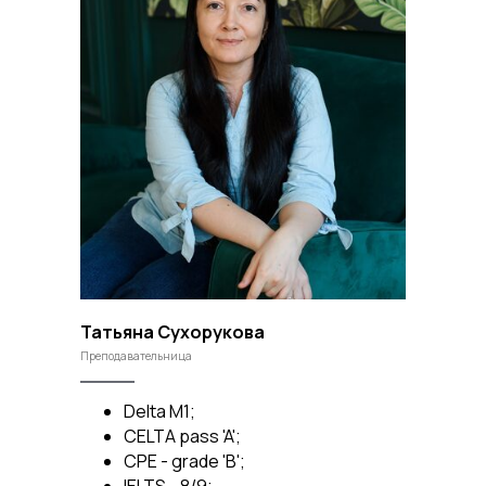
Татьяна Сухорукова
Преподавательница
Delta M1;
CELTA pass 'A';
CPE - grade 'B';