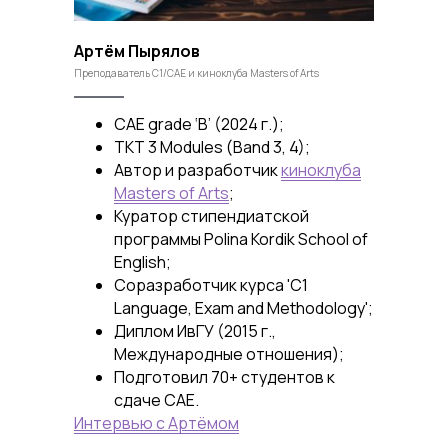
Артём Пырялов
Преподаватель C1/CAE и киноклуба Masters of Arts
CAE grade ‘B’ (2024 г.);
TKT 3 Modules (Band 3, 4);
Автор и разработчик
киноклуба
Masters of Arts
;
Куратор стипендиатской
программы Polina Kordik School of
English;
Соразработчик курса 'C1
Language, Exam and Methodology';
Диплом ИвГУ (2015 г.,
Международные отношения);
Подготовил 70+ студентов к
сдаче CAE.
Интервью с Артёмом