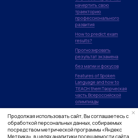
начертить свою
траекторию
профессионального
развития
How to predict exam
results?
Прогнозировать
результат экзамена
без магии и фокусов
Features of Spoken
Language and how to
TEACH themТворческая
часть Всероссийской
олимпиады
по английскому: письмо и
Продолжая использовать сайт, Вы соглашаетесь с
говорение
обработкой персональных данных, собираемых
Lexis for C1 and C2: idioms
посредством метрической программы «Яндекс
and revision
Метрика», в целях аналитики посещаемости сайта.