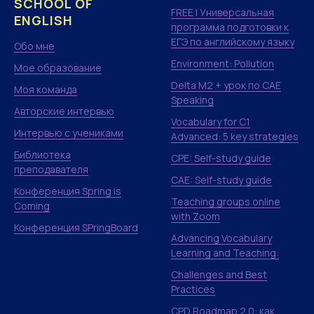
SCHOOL OF
FREE | Универсальная
ENGLISH
программа подготовки к
ЕГЭ по английскому языку
Обо мне
Environment: Pollution
Мое образование
Delta M2 + урок по CAE
Моя команда
Speaking
Авторские интервью
Vocabulary for C1
Интервью с учениками
Advanced: 5 key strategies
Библиотека
CPE: Self-study guide
преподавателя
CAE: Self-study guide
Конференция Spring is
Teaching groups online
Coming
with Zoom
Конференция SPringBoard
Advancing Vocabulary
Learning and Teaching:
Challenges and Best
Practices
CPD Roadmap 2.0: как