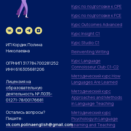
Курс по подготовке к CPE
Курс по подготовке к FCE
Курс Outcomes Advanced
Курс Insight C1
Курс Studio C1
ИП Кордик Полина
Николаевна
Reinventing Writing
Курс Language
ОГРНИП 317784700281252
Connoisseur Club С1-C2
ИНН 616305681206
Методический курс How
Лицензия на
Languages Are Learned
образовательную
Методический курс
деятельность № Л035-
Approaches and Methods
01271-78/00176681
in Language Teaching
Остались вопросы?
Методический курс
Пишите:
Psychology in Language
vk.com.polinaenglish@gmail.com
Learning and Teaching