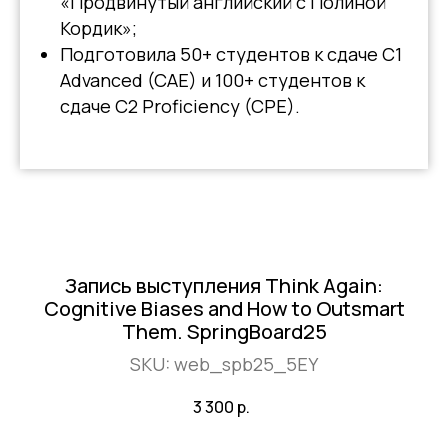
«Продвинутый английский с Полиной
Кордик»;
Подготовила 50+ студентов к сдаче C1
Advanced (CAE) и 100+ студентов к
сдаче C2 Proficiency (CPE).
Запись выступления Think Again:
Cognitive Biases and How to Outsmart
Them. SpringBoard25
SKU:
web_spb25_5EY
3 300
р.