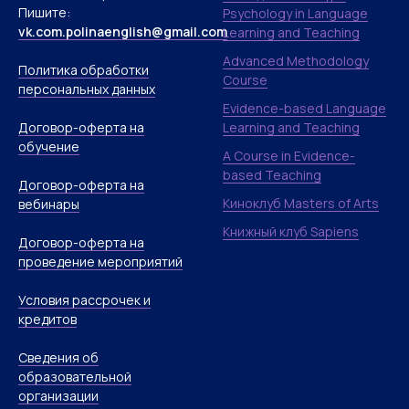
Пишите:
Psychology in Language
vk.com.polinaenglish@gmail.com
Learning and Teaching
Advanced Methodology
Политика обработки
Course
персональных данных
Evidence-based Language
Договор-оферта на
Learning and Teaching
обучение
A Course in Evidence-
based Teaching
Договор-оферта на
Киноклуб Masters of Arts
вебинары
Книжный клуб Sapiens
Договор-оферта на
проведение мероприятий
Условия рассрочек и
кредитов
Сведения об
образовательной
организации