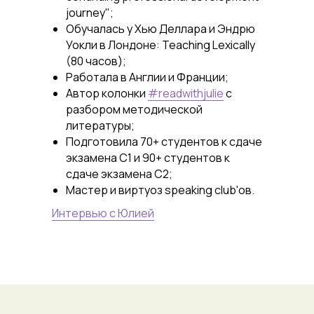
journey";
Обучалась у Хью Деллара и Эндрю
Уокли в Лондоне: Teaching Lexically
(80 часов);
Работала в Англии и Франции;
Автор колонки
#readwithjulie
с
разбором методической
литературы;
Подготовила 70+ студентов к сдаче
экзамена C1 и 90+ студентов к
сдаче экзамена C2;
Мастер и виртуоз speaking club'ов.
Интервью с Юлией