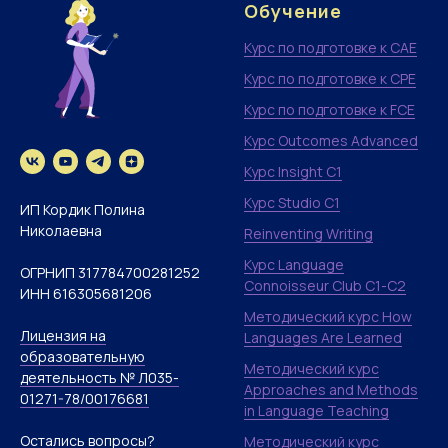
Обучение
Курс по подготовке к CAE
Курс по подготовке к CPE
Курс по подготовке к FCE
Курс Outcomes Advanced
Курс Insight C1
Курс Studio C1
ИП Кордик Полина
Николаевна
Reinventing Writing
Курс Language
ОГРНИП 317784700281252
Connoisseur Club С1-C2
ИНН 616305681206
Методический курс How
Лицензия на
Languages Are Learned
образовательную
Методический курс
деятельность № Л035-
Approaches and Methods
01271-78/00176681
in Language Teaching
Остались вопросы?
Методический курс