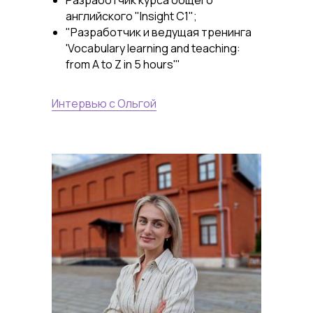
английского "Insight C1";
"Разработчик и ведущая тренинга
'Vocabulary learning and teaching:
from A to Z in 5 hours'"
Интервью с Ольгой