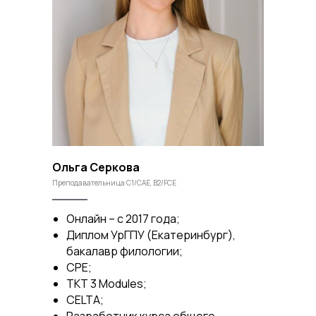
Ольга Серкова
Преподавательница C1/CAE, B2/FCE
Онлайн – с 2017 года;
Диплом УрГПУ (Екатеринбург),
бакалавр филологии;
CPE;
TKT 3 Modules;
CELTA;
Разработчик курса общего