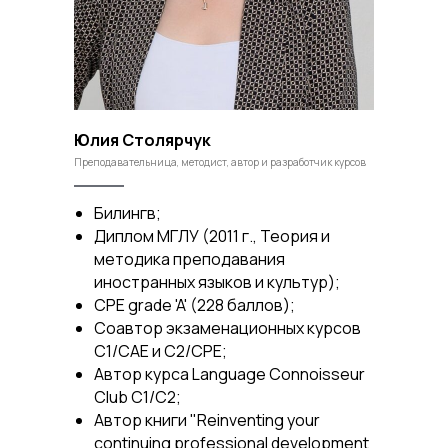
Юлия Столярчук
Преподавательница, методист, автор и разработчик курсов
Билингв;
Диплом МГЛУ (2011 г., Теория и
методика преподавания
иностранных языков и культур);
CPE grade 'A' (228 баллов);
Соавтор экзаменационных курсов
C1/CAE и C2/CPE;
Автор курса Language Connoisseur
Club C1/C2;
Автор книги "Reinventing your
continuing professional development