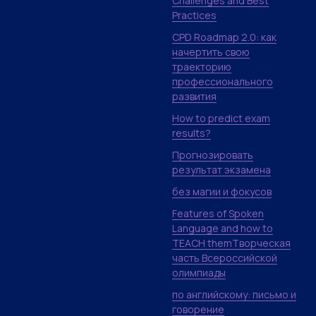
Challenges and Best
Practices
CPD Roadmap 2.0: как
начертить свою
траекторию
профессионального
развития
How to predict exam
results?
Прогнозировать
результат экзамена
без магии и фокусов
Features of Spoken
Language and how to
TEACH themТворческая
часть Всероссийской
олимпиады
по английскому: письмо и
говорение