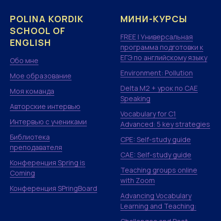
POLINA KORDIK
МИНИ-КУРСЫ
SCHOOL OF
FREE | Универсальная
ENGLISH
программа подготовки к
ЕГЭ по английскому языку
Обо мне
Environment: Pollution
Мое образование
Delta M2 + урок по CAE
Моя команда
Speaking
Авторские интервью
Vocabulary for C1
Интервью с учениками
Advanced: 5 key strategies
Библиотека
CPE: Self-study guide
преподавателя
CAE: Self-study guide
Конференция Spring is
Teaching groups online
Coming
with Zoom
Конференция SPringBoard
Advancing Vocabulary
Learning and Teaching: