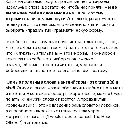
Когда мы общаемся друг с другом, мы не подбираем
идеальные слова. Достаточно, чтобы нас поняли.
Мы не
выражаем себя и свои мысли на 100%, к этому
стремится лишь язык науки
. Это еще один аргумент в
пользу того, что невозможно «идеально знать язык» и
выбирать «правильную» грамматическую форму.
У любого слова значение появляется только тогда, когда
мы его с чем-то сравниваем. «Лаять» это не то же самое,
что «мяукать», а тюльпаны — это не розы. Также любой
текст сам по себе – это набор слов. Именно
взаимодействие – текста и читателя, человека и
собеседника – наполняет слова смыслом. Поэтому…
Самые полезные слова в английском – это thing(s) и
stuff
. Этими словами можно обозначить любые и предметы
и понятия. В контексте беседы, скорее всего, можно будет
понять, к чему эти слова относятся. А продвинутый
уровень языка – это не владение замысловатой лексикой,
а способность выражать оттенки смысла через
модальные глаголы (“I would need to consult the Head
Office...") и интонацию.